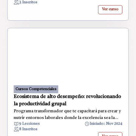
3 Inscritos
transformar visiones ambiciosas en planes de negocio
Ver curso
sólidos y disruptivos. El curso aborda elementos
esenciales como análisis predictivo de mercados,
modelado de negocio ágil, estrategias de
monetización innovadoras y diseño de propuestas de
valor diferenciadoras. Desarrollarás habilidades para
identificar tendencias emergentes, crear modelos
financieros robustos y diseñar estrategias de
crecimiento escalables. Dirigido a emprendedores,
estrategas y visionarios empresariales que buscan
redefinir industrias, este programa te dotará de las
metodologías necesarias para diseñar planes de
negocio que marquen el futuro de los mercados.
Cursos Competenciales
Ecosistema de alto desempeño: revolucionando
la productividad grupal
Programa transformador que te capacitará para crear y
nutrir entornos laborales donde la excelencia sea la
9 Lecciones
Iniciado:: Nov 2024
norma. Durante cinco módulos dinámicos, aprenderás
8 Inscritos
a desarrollar sistemas que maximicen el potencial