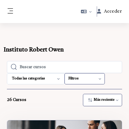
Salta al contenido principal
Acceder
Panel lateral
Bloques
Instituto Robert Owen
Buscar cursos
Buscar cursos
Todas las categorías
Filtros
26
Cursos
Más reciente