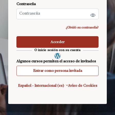
Contraseña
Contraseña
¿Olvidó su contraseña?
Acceder
O inicie sesión con su cuenta
Algunos cursos permiten el acceso de invitados
Entrar como persona invitada
Español - Internacional ‎(es)‎
Aviso de Cookies