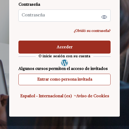
Contraseña
Contraseña
¿Olvidó su contraseña?
Acceder
O inicie sesión con su cuenta
Algunos cursos permiten el acceso de invitados
Entrar como persona invitada
Español - Internacional ‎(es)‎
Aviso de Cookies